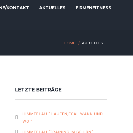
NE/KONTAKT
AKTUELLES
FIRMENFITNESS
HOME
AKTUELLES
LETZTE BEITRÄGE
HIMMEBLAU “ LAUFEN,EGAL WANN UND
WO “
HIMMEBLAU “TRAINING IM GEHIRN“