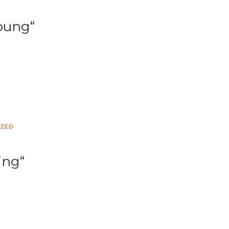
bung“
ZED
ing“