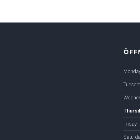
ÖFF
Monda
Tuesda
Wedne
Thursd
Friday
Saturd