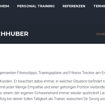
NHEIM
PERSONAL TRAINING
REFERENZEN
TERMI
CHHUBER
HOM
 gemeinten Fitnesstipps, Trainingspläne und Fitness Trecker am E
 Kunden. Er beachtet dabei immer, in welcher Situation befindet s
mit jeder Menge Empathie und einer gehörigen Portion Verbindlich
 einem der eigenen Schweinehund immer wieder austrickst! Liebe
folg bei deiner tollen Tätigkeit als Trainer, wünschen Dir Georg u