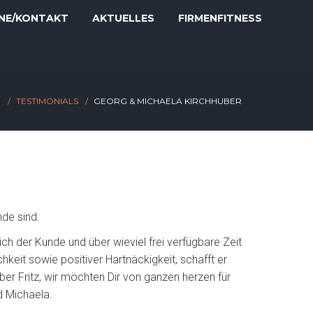
NE/KONTAKT
AKTUELLES
FIRMENFITNESS
E
TESTIMONIALS
GEORG & MICHAELA KIRCHHUBER
nde sind.
ich der Kunde und über wieviel frei verfügbare Zeit
keit sowie positiver Hartnäckigkeit, schafft er
r Fritz, wir möchten Dir von ganzen herzen für
nd Michaela.